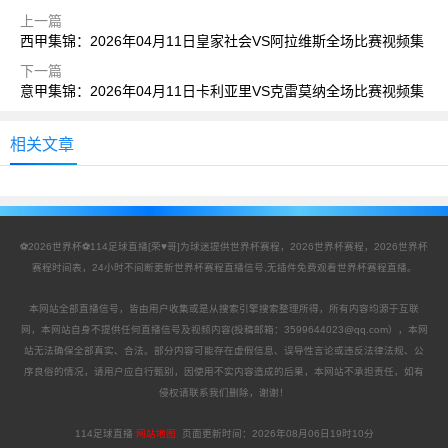
上一篇
西甲集锦：2026年04月11日皇家社会VS阿拉维斯全场比赛视频集
锦
下一篇
意甲集锦：2026年04月11日卡利亚里VS克雷莫纳全场比赛视频集
锦
相关文章
⚽2026世界杯⚽114足球直播[荣♥哥]为球迷提供世界杯赛程，2026世界杯赛程，2026世界杯
赛程时间表，24小时不间断更新世界杯赛程直播信号,无插件免费观看世界杯赛程直播。
本网站全部直播信号，皆由用户收集或是从搜索引擎搜索整理所得，所有内容均源于互联
网，本网站自身不提供任何直播信号及视频内容(投稿邮箱：3599644023@qq.com），本网
站无法确保全部真实、合法。部分内容可能存在虚假信息、误导性言论或违反法律法规、公
序良俗的情况，请用户应自行甄别，因使用不实内容造成的后果，本网站不承担责任，如有
侵权请联系我们删除，谢谢！
114足球直播
网站地图
页面更新时间：
2026年08月06日19时10分